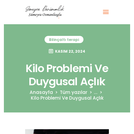
Bilinçaltı terapi
Anasayfa
Bilinçaltı Terapi
KASIM 22, 2024
Bireysel Danışmanlık
Kilo Problemi Ve
Aile Danışmanlığı
Duygusal Açlık
Hakkımda & İletişim
Anasayfa
Tüm yazılar
...
Kilo Problemi Ve Duygusal Açlık